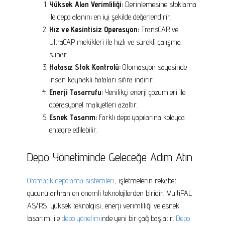
Yüksek Alan Verimliliği:
Derinlemesine stoklama
ile depo alanını en iyi şekilde değerlendirir.
Hız ve Kesintisiz Operasyon:
TransCAR ve
UltraCAP mekikleri ile hızlı ve sürekli çalışma
sunar.
Hatasız Stok Kontrolü:
Otomasyon sayesinde
insan kaynaklı hataları sıfıra indirir.
Enerji Tasarrufu:
Yenilikçi enerji çözümleri ile
operasyonel maliyetleri azaltır.
Esnek Tasarım:
Farklı depo yapılarına kolayca
entegre edilebilir.
Depo Yönetiminde Geleceğe Adım Atın
Otomatik depolama sistemleri
, işletmelerin rekabet
gücünü artıran en önemli teknolojilerden biridir. MultiPAL
AS/RS, yüksek teknolojisi, enerji verimliliği ve esnek
tasarımı ile
depo yönetimi
nde yeni bir çağ başlatır.
Depo