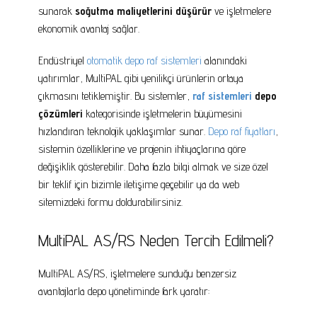
sunarak
soğutma maliyetlerini düşürür
ve işletmelere
ekonomik avantaj sağlar.
Endüstriyel
otomatik depo raf sistemleri
alanındaki
yatırımlar, MultiPAL gibi yenilikçi ürünlerin ortaya
çıkmasını tetiklemiştir. Bu sistemler,
raf sistemleri
depo
çözümleri
kategorisinde işletmelerin büyümesini
hızlandıran teknolojik yaklaşımlar sunar.
Depo raf fiyatları
,
sistemin özelliklerine ve projenin ihtiyaçlarına göre
değişiklik gösterebilir. Daha fazla bilgi almak ve size özel
bir teklif için bizimle iletişime geçebilir ya da web
sitemizdeki formu doldurabilirsiniz.
MultiPAL AS/RS Neden Tercih Edilmeli?
MultiPAL AS/RS, işletmelere sunduğu benzersiz
avantajlarla depo yönetiminde fark yaratır: