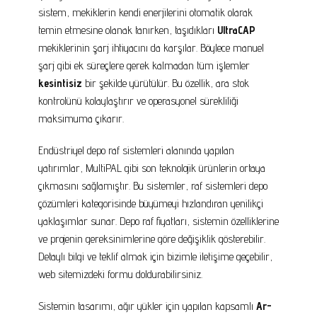
sistem, mekiklerin kendi enerjilerini otomatik olarak
temin etmesine olanak tanırken, taşıdıkları
UltraCAP
mekiklerinin şarj ihtiyacını da karşılar. Böylece manuel
şarj gibi ek süreçlere gerek kalmadan tüm işlemler
kesintisiz
bir şekilde yürütülür. Bu özellik, ara stok
kontrolünü kolaylaştırır ve operasyonel sürekliliği
maksimuma çıkarır.
Endüstriyel depo raf sistemleri alanında yapılan
yatırımlar, MultiPAL gibi son teknolojik ürünlerin ortaya
çıkmasını sağlamıştır. Bu sistemler, raf sistemleri depo
çözümleri kategorisinde büyümeyi hızlandıran yenilikçi
yaklaşımlar sunar. Depo raf fiyatları, sistemin özelliklerine
ve projenin gereksinimlerine göre değişiklik gösterebilir.
Detaylı bilgi ve teklif almak için bizimle iletişime geçebilir,
web sitemizdeki formu doldurabilirsiniz.
Sistemin tasarımı, ağır yükler için yapılan kapsamlı
Ar-