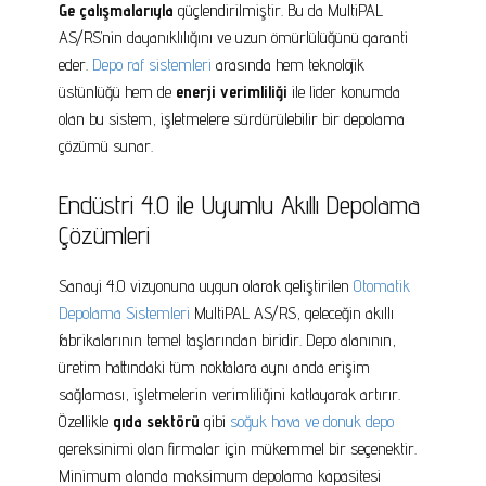
Ge çalışmalarıyla
güçlendirilmiştir. Bu da MultiPAL
AS/RS’nin dayanıklılığını ve uzun ömürlülüğünü garanti
eder.
Depo raf sistemleri
arasında hem teknolojik
üstünlüğü hem de
enerji verimliliği
ile lider konumda
olan bu sistem, işletmelere sürdürülebilir bir depolama
çözümü sunar.
Endüstri 4.0 ile Uyumlu Akıllı Depolama
Çözümleri
Sanayi 4.0 vizyonuna uygun olarak geliştirilen
Otomatik
Depolama Sistemleri
MultiPAL AS/RS, geleceğin akıllı
fabrikalarının temel taşlarından biridir. Depo alanının,
üretim hattındaki tüm noktalara aynı anda erişim
sağlaması, işletmelerin verimliliğini katlayarak artırır.
Özellikle
gıda sektörü
gibi
soğuk hava ve donuk depo
gereksinimi olan firmalar için mükemmel bir seçenektir.
Minimum alanda maksimum depolama kapasitesi