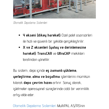
Otomatik Depolama Sistemleri
Y ekseni (dikey hareket):
Özel palet asansörleri
ile hızlı ve güvenli bir şekilde gerçekleştirilir.
X ve Z eksenleri (yatay ve derinlemesine
hareket):
TransCAR
ve
UltraCAP
mekikleri
tarafından yönetilir.
Bu sistem, depo içinde
eş zamanlı yükleme,
yerleştirme, alma ve boşaltma
işlemlerini mümkün
kılarak
depo çevrim hızını
artırır. Sonuç olarak,
işletmeler operasyonel süreçlerinde ciddi bir verimlilik
artışı elde eder.
Otomatik Depolama Sistemleri
MultiPAL AS/RS’nin