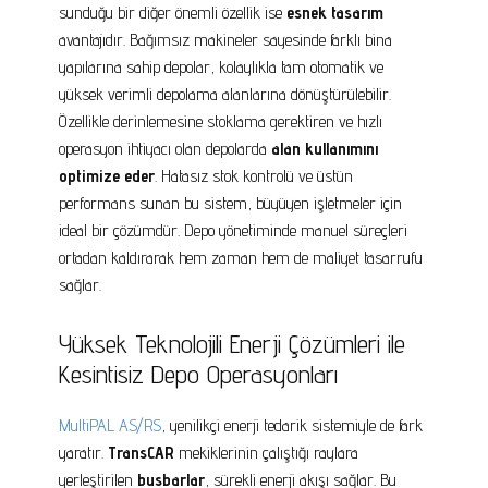
sunduğu bir diğer önemli özellik ise
esnek tasarım
avantajıdır. Bağımsız makineler sayesinde farklı bina
yapılarına sahip depolar, kolaylıkla tam otomatik ve
yüksek verimli depolama alanlarına dönüştürülebilir.
Özellikle derinlemesine stoklama gerektiren ve hızlı
operasyon ihtiyacı olan depolarda
alan kullanımını
optimize eder
. Hatasız stok kontrolü ve üstün
performans sunan bu sistem, büyüyen işletmeler için
ideal bir çözümdür. Depo yönetiminde manuel süreçleri
ortadan kaldırarak hem zaman hem de maliyet tasarrufu
sağlar.
Yüksek Teknolojili Enerji Çözümleri ile
Kesintisiz Depo Operasyonları
MultiPAL AS/RS
, yenilikçi enerji tedarik sistemiyle de fark
yaratır.
TransCAR
mekiklerinin çalıştığı raylara
yerleştirilen
busbarlar
, sürekli enerji akışı sağlar. Bu