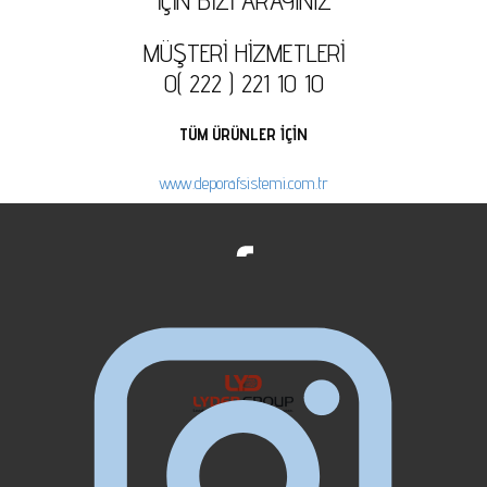
İÇİN BİZİ ARAYINIZ
MÜŞTERİ HİZMETLERİ
0( 222 ) 221 10 10
TÜM ÜRÜNLER İÇİN
www.deporafsistemi.com.tr