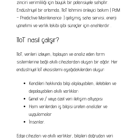
zinciri verimliliği için büyük bir potansiyele sahiptir.
Endüstriyel bir ortamda, IIoT tahmini önleyici bakım ( PdM
– Predictive Maintenance ) gelişmiş saha servisi, enerji
yönetimi ve varlık takibi gibi süreçler için anahtardır .
IIoT nasıl çalışır?
IIoT, verileri izleyen, toplayan ve analiz eden form
sistemlerine bağlı akıllı cihazlardan oluşan bir ağdır. Her
endüstriyel IoT ekosistemi aşağıdakilerden oluşur:
Kendileri hakkında bilgi algılayabilen, iletebilen ve
depolayabilen akıllı varlıklar;
Genel ve / veya özel veri iletişim altyapısı
Ham verilerden iş bilgisi üreten analizler ve
uygulamalar
İnsanlar.
Edge cihazları ve akıllı varlıklar, bilgileri doğrudan veri