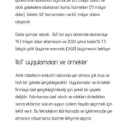
yönetimine odaklanan taşımacılık (85 milyar dolar); ve
akıllı şebekelere odaklanan kamu hizmetleri (73 milyar
dolar), tüketici IoT harcamaları ise 62 milyar dolara
ulaşacak.
Daha iyimser olarak , IIoT’nin aynı dönemde ekonomiye
14.2 trilyon dolar eklemesini ve 2020 yılına kadar% 7.3
bileşik yıllık büyüme oranında (CAGR) büyümesini bekliyor.
IIoT uygulamaları ve örnekler
Akıllı robotların endüstri alanında yer alması çok kısa ve
hızlı bir şekilde gerçekleşecektir. Uygulamalar ve örnekler
firmaya özel gerçekleştirileceği için paket bir yapıda
değildir. Fabrikanıza özel sıkıntı ve istekleri dinledikten
sonra ekibimiz size en uygun sistem hayata geçirmek için
teklif verir. Bu teknolojinin fabrikanızda ve işletmenizde yer
almasını istiyorsanız bizimle iletişime geçiniz.