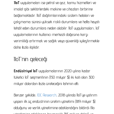
IIoT
uygulamaları ise petrol ve gaz, kamu hizmetleri ve
imalat gibi sektörlerdeki makine ve cihazları birbirine
bağlamaktadır. IIoT dağıtımlarındaki sistem hataları ve
çalışmama süresi yüksek riskli durumlara ve hatta hayatı
tehdit eden durumlara neden olabilir. IIoT uygulamaları, IoT
uygulamalarının kullanıcı merkezli doğasına karşı
verimliliği artırmak ve sağlık veya güvenliği iyileştirmekle
daha fazla ilgilidir.
IIoT’nin geleceği
Endüstriyel IoT
uygulamalarının 2020 yılına kadar
tüketici IoT segmentinin (150 milyar $) iki katı olan 300
milyar dolardan fazla üreteceğini tahmin etti.
Benzer şekilde,
IDC Research
, 2018 yılında IIoT’ye yatırım
yapan ilk üç endüstrinin üretim yönetimi (189 milyar $)
olduğunu ve varlık yönetimine odaklandığını bildirdi; filo