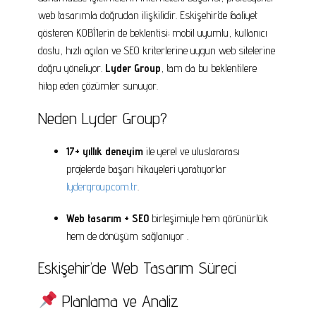
web tasarımla doğrudan ilişkilidir. Eskişehir’de faaliyet
gösteren KOBİ’lerin de beklentisi; mobil uyumlu, kullanıcı
dostu, hızlı açılan ve SEO kriterlerine uygun web sitelerine
doğru yöneliyor.
Lyder Group
, tam da bu beklentilere
hitap eden çözümler sunuyor.
Neden Lyder Group?
17+ yıllık deneyim
ile yerel ve uluslararası
projelerde başarı hikayeleri yaratıyorlar
lydergroup.com.tr
.
Web tasarım + SEO
birleşimiyle hem görünürlük
hem de dönüşüm sağlanıyor
.
Eskişehir’de Web Tasarım Süreci
Planlama ve Analiz