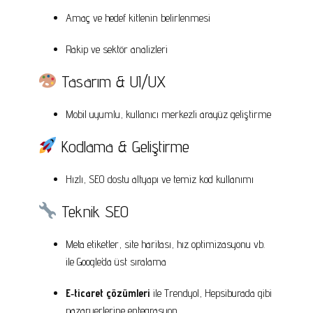
Amaç ve hedef kitlenin belirlenmesi
Rakip ve sektör analizleri
Tasarım & UI/UX
Mobil uyumlu, kullanıcı merkezli arayüz geliştirme
Kodlama & Geliştirme
Hızlı, SEO dostu altyapı ve temiz kod kullanımı
Teknik SEO
Meta etiketler, site haritası, hız optimizasyonu vb.
ile Google’da üst sıralama
E‑ticaret çözümleri
ile Trendyol, Hepsiburada gibi
pazaryerlerine entegrasyon